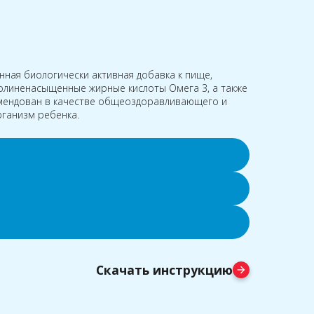
ная биологически активная добавка к пище,
линенасыщенные жирные кислоты Омега 3, а также
омендован в качестве общеоздоравливающего и
рганизм ребенка.
Скачать инструкцию
arrow_forward