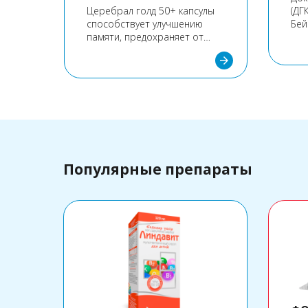
вают
Церебрал голд 50+ капсулы
(ДГ
способствует улучшению
Бей
arrow_forward
ьное
памяти, предохраняет от
для
перепадов настроения и
пол
arrow_forward
чрезмерной
кис
раздражительности.
кот
сох
кле
нео
фор
нор
гол
Популярные препараты