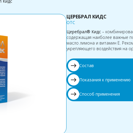
л Кидс
ЦЕРЕБРАЛ КИДС
OTC
Церебрал® Кидс
– комбинирован
содержащая наиболее важные по
масло лимона и витамин Е. Рек
укрепляющего воздействия на о
east
Состав
east
Показания к применению
east
Способ применения