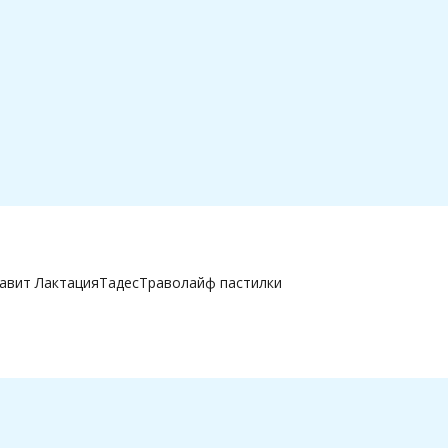
авит Лактация
Тадес
Траволайф пастилки