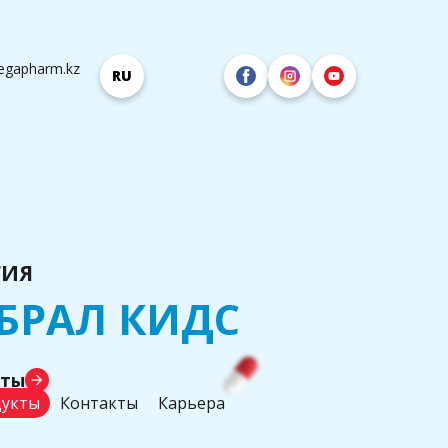
egapharm.kz
RU
ГИЯ
БРАЛ КИДС
аты
arrow_forward
укты
Контакты
Карьера