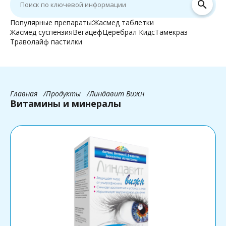
search
Популярные препараты:
Жасмед таблетки
Жасмед суспензия
Вегацеф
Церебрал Кидс
Тамекраз
Траволайф пастилки
Главная
Продукты
Линдавит Вижн
Витамины и минералы