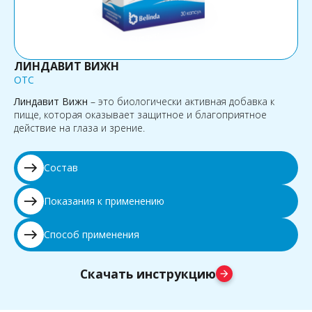
ЛИНДАВИТ ВИЖН
OTC
Линдавит Вижн
– это биологически активная добавка к
пище, которая оказывает защитное и благоприятное
действие на глаза и зрение.
east
Состав
east
Показания к применению
east
Способ применения
Скачать инструкцию
arrow_forward