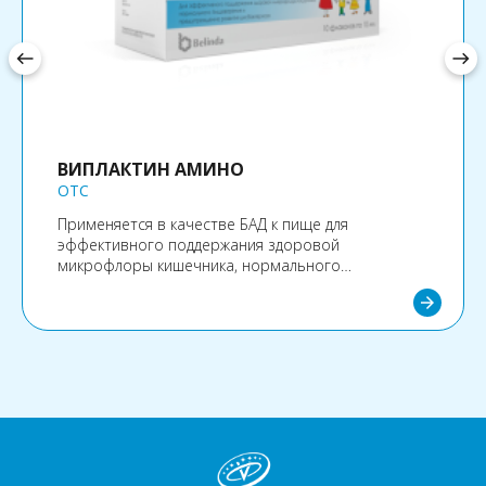
west
east
ВИПЛАКТИН АМИНО
OTC
Применяется в качестве БАД к пище для
эффективного поддержания здоровой
микрофлоры кишечника, нормального
пищеварения и предупреждения развития
arrow_forward
дисбактериоза.