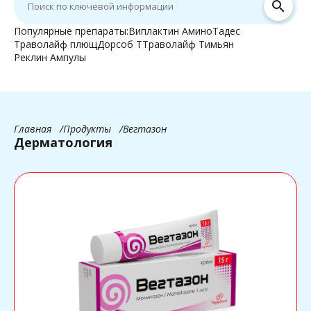
search
Популярные препараты:
Виплактин Амино
Тадес
Траволайф плющ
Дорсоб Т
Траволайф Тимьян
Реклин Ампулы
Главная
Продукты
Вегтазон
Дерматология