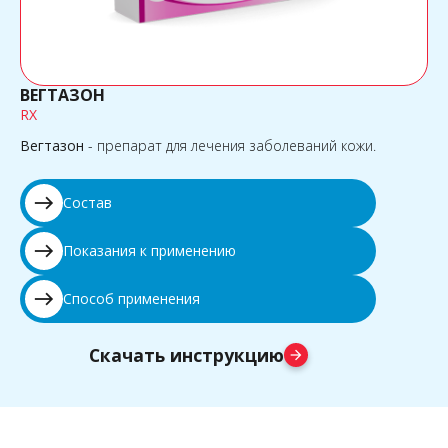
ВЕГТАЗОН
RX
Вегтазон
- препарат для лечения заболеваний кожи.
east
Состав
east
Показания к применению
east
Способ применения
Скачать инструкцию
arrow_forward