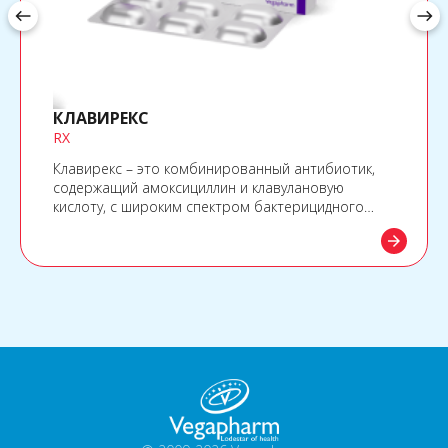
west
east
КЛАВИРЕКС
RX
Клавирекс – это комбинированный антибиотик,
содержащий амоксициллин и клавулановую
кислоту, с широким спектром бактерицидного
действия, устойчивый к бета-лактамазе.
arrow_forward