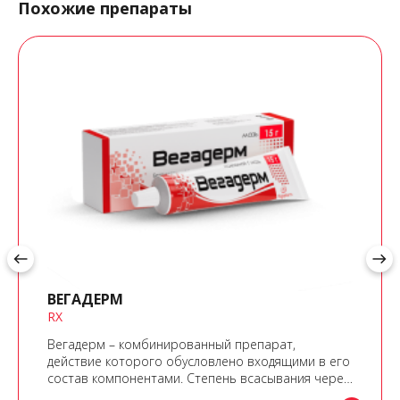
Похожие препараты
west
east
ВЕГАДЕРМ
RX
Вегадерм – комбинированный препарат,
действие которого обусловлено входящими в его
состав компонентами. Степень всасывания через
кожу определяется качеством и составом