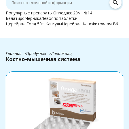
search
Популярные препараты:
Опредакс 20мг №14
Белатирс Черника
Левояпс таблетки
Церебрал Голд 50+ Капсулы
Церебрал Капс
Фитокалм В6
Главная
Продукты
Линдакалц
Костно-мышечная система