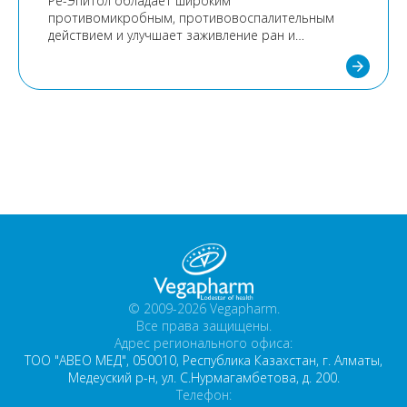
Ре-Эпитол обладает широким
противомикробным, противовоспалительным
действием и улучшает заживление ран и
регенерацию тканей.
arrow_forward
© 2009-2026 Vegapharm.
Все права защищены.
Адрес регионального офиса:
ТОО "АВЕО МЕД", 050010, Республика Казахстан, г. Алматы,
Медеуский р-н, ул. С.Нурмагамбетова, д. 200.
Телефон: