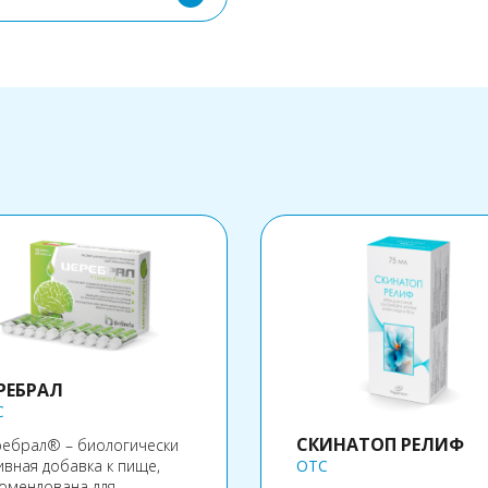
оп содержит все
амины, необходимые
анизму, а также те,
орые ему не хватает в
цессе питания.
РЕБРАЛ
C
СКИНАТОП РЕЛИФ
ебрал® – биологически
ивная добавка к пище,
OTC
омендована для