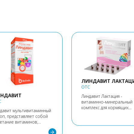
ЛИНДАВИТ ЛАКТАЦ
OTC
НДАВИТ
Линдавит Лактация -
C
витаминно-минеральный
комплекс для кормящих
давит мультивитаминный
женщин.
оп, представляет собой
етание витаминов,
орые необходимы детям
arrow_forward
роцессе взросления.