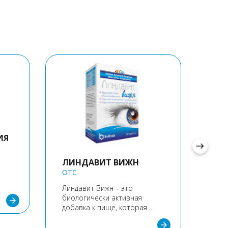
ЛИ
ИЯ
OTC
east
ЛИНДАВИТ ВИЖН
Лин
био
OTC
доб
Линдавит Вижн – это
рек
биологически активная
доп
arrow_forward
добавка к пище, которая
сод
оказывает защитное и
мик
arrow_forward
благоприятное действие на