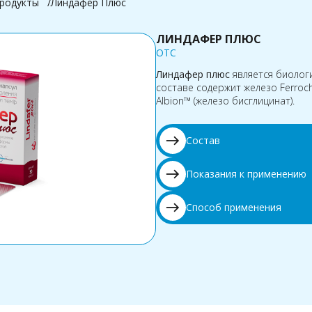
родукты
Линдафер Плюс
ЛИНДАФЕР ПЛЮС
OTC
Линдафер плюс
является биологи
составе содержит железо Ferroc
Albion™ (железо бисглицинат).
east
Состав
east
Показания к применению
east
Способ применения