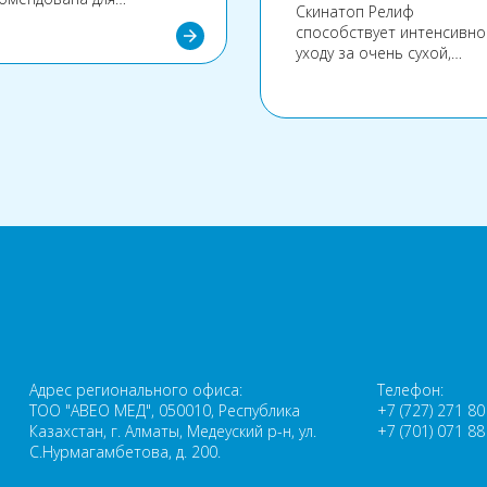
Скинатоп Релиф
чшения умственной
способствует интенсивно
arrow_forward
отоспособности,
уходу за очень сухой,
ышения внимания, его
чувствительной и
центрации, для
раздражённой кожей.
плексной нормализации
Комплекс натуральных и
шей нервной
активных ингредиентов в
тельности и
составе крема
кциональной активности
обеспечивают интенсивн
овного мозга.
увлажнение, успокаивают
воспаление и способству
ускорению восстановлен
клеток кожи.
а
Адрес регионального офиса:
Телефон:
ТОО "АВЕО МЕД", 050010, Республика
+7 (727) 271 80
Казахстан, г. Алматы, Медеуский р-н, ул.
+7 (701) 071 88
С.Нурмагамбетова, д. 200.