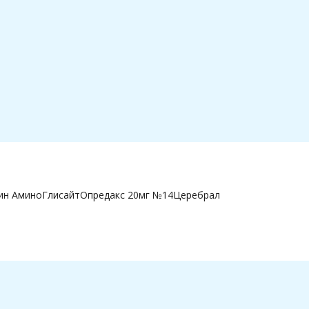
ин Амино
Глисайт
Опредакс 20мг №14
Церебрал