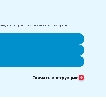
 эндотелия, реологические свойства крови.
Скачать инструкцию
arrow_forward