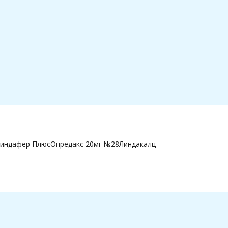
индафер Плюс
Опредакс 20мг №28
Линдакалц