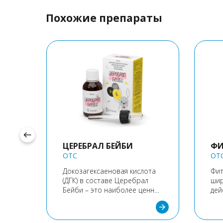
Похожие препараты
west
ЦЕРЕБРАЛ БЕЙБИ
ФИ
ка,
OTC
OT
зг,
Докозагексаеновая кислота
Фит
ение
(ДГК) в составе Церебрал
шир
arrow_forward
Бейби – это наиболее ценная
дей
для ребёнка незаменимая
ото
arrow_forward
полиненасыщенная жирная
вещ
кислота класса Омега-3,
для
в