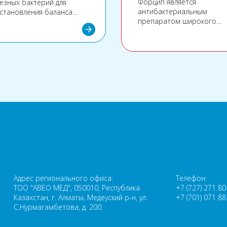
Форцип является
езных бактерий для
антибактериальным
становления баланса
препаратом широкого
рофлоры кишечника.
arrow_forward
спектра действия из груп
фторхинолонов.
Бактерицидное действие
ципрофлоксацина в Форц
обусловлено его
способностью подавлять
бактериальные ферменты
а
Адрес регионального офиса:
Телефон:
ТОО "АВЕО МЕД", 050010, Республика
+7 (727) 271 80
Казахстан, г. Алматы, Медеуский р-н, ул.
+7 (701) 071 88
С.Нурмагамбетова, д. 200.