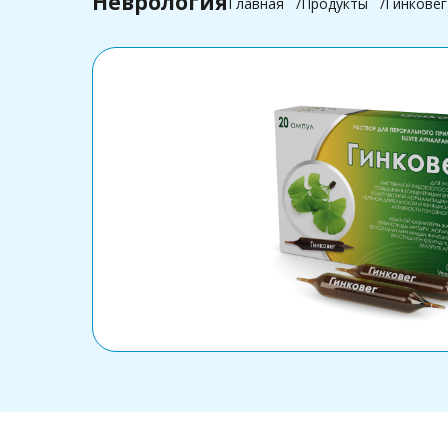
Неврология
Главная
Продукты
Гинковег