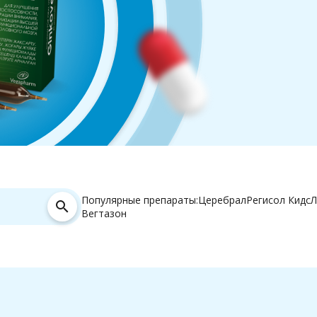
Популярные препараты:
Церебрал
Регисол Кидс
Л
search
Вегтазон