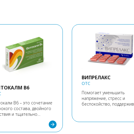
ВИПРЕЛАКС
OTC
ТОКАЛМ В6
Помогает уменьшить
C
напряжение, стресс и
окалм В6 – это сочетание
беспокойство, поддержи
окого состава, двойного
сердечно-сосудистую
ствия и тщательно
систему, а также нормал
бранных активных
кровяное давление.
arrow_forward
еств. Предназначен как
 людей старшего