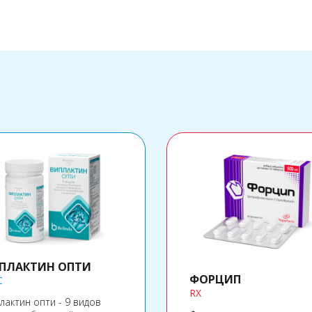
раста, так и для людей
днего возраста,
имающихся напряженной
отой. Содержащиеся в
таве вещества помогают
держать деятельность
дца и могут помочь
зить напряжение, стресс
еспокойство. Уникальный
тав препарата был
дан на основании
ременных научных
ледований и традиций
одной медицины,
веренных временем.
ПЛАКТИН ОПТИ
ФОРЦИП
C
RX
лактин опти - 9 видов