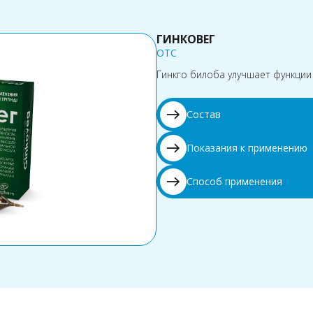
ГИНКОВЕГ
OTC
Гинкго билоба улучшает функции
east
Состав
east
Показания к применению
east
Способ применения