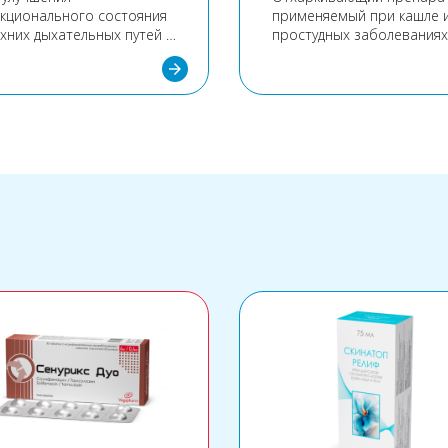
кционального состояния
применяемый при кашле 
хних дыхательных путей и
простудных заболеваниях
ла.
arrow_forward