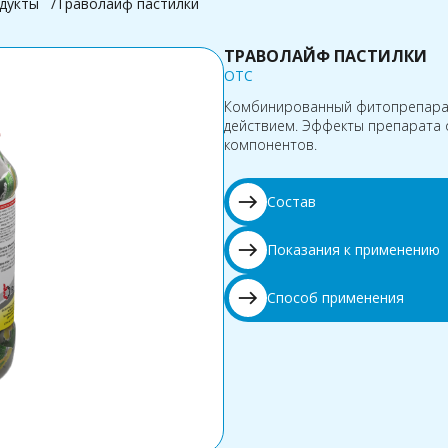
дукты
Траволайф пастилки
ТРАВОЛАЙФ ПАСТИЛКИ
OTC
Комбинированный фитопрепара
действием. Эффекты препарата 
компонентов.
east
Состав
east
Показания к применению
east
Способ применения