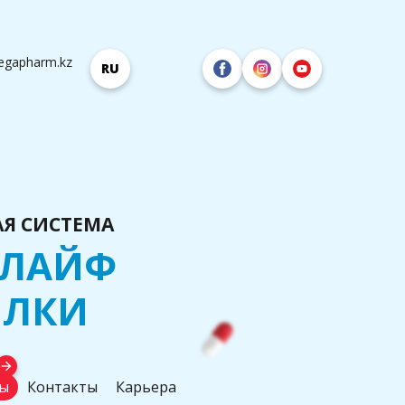
egapharm.kz
RU
Я СИСТЕМА
ОЛАЙФ
ИЛКИ
arrow_forward
ы
Контакты
Карьера