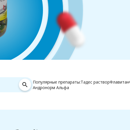
Популярные препараты:
Тадес раствор
Флавитан
search
Андронорм Альфа