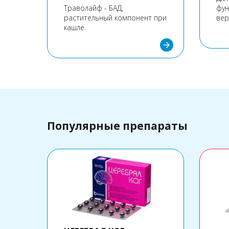
Траволайф - БАД,
фун
растительный компонент при
вер
arrow_forward
кашле.
гор
arrow_forward
Популярные препараты