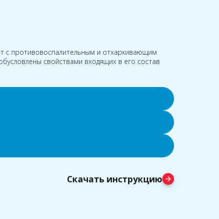
т с противовоспалительным и отхаркивающим
обусловлены свойствами входящих в его состав
Скачать инструкцию
arrow_forward