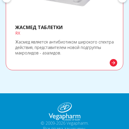
ЖАСМЕД ТАБЛЕТКИ
RX
Жасмед является антибиотиком широкого спектра
действия, представителем новой подгруппы
макролидов - азалидов.
arrow_forward
© 2009-2026 Vegapharm.
Все права защищены.