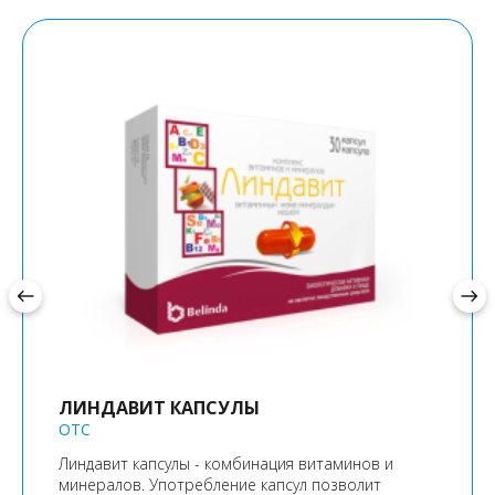
west
east
ЛИНДАВИТ КАПСУЛЫ
OTC
Линдавит капсулы - комбинация витаминов и
минералов. Употребление капсул позволит