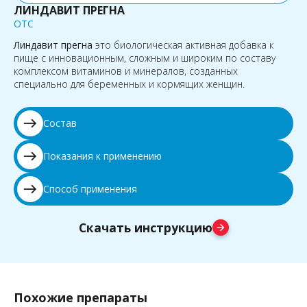
ЛИНДАВИТ ПРЕГНА
OTC
Линдавит прегна
это биологическая активная добавка к
пище c инновационным, сложным и широким по составу
комплексом витаминов и минералов, созданных
специально для беременных и кормящих женщин.
east
Состав
east
Показания к применению
east
Способ применения
Скачать инструкцию
arrow_forward
Похожие препараты