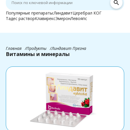
search
Популярные препараты:
Линдавит
Церебрал КОГ
Тадес раствор
Клавирекс
Эмерон
Левояпс
Главная
Продукты
Линдавит Прегна
Витамины и минералы