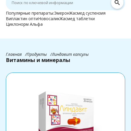
search
Популярные препараты:
Эмерон
Жасмед суспензия
Виплактин опти
Новосалик
Жасмед таблетки
Циклонорм Альфа
Главная
Продукты
Линдавит капсулы
Витамины и минералы