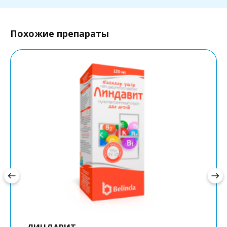
Похожие препараты
west
east