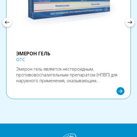
west
east
ЭМЕРОН ГЕЛЬ
OTC
Эмерон гель является нестероидным,
противовоспалительным препаратом (НПВП) для
наружного применения, оказывающим
противовоспалительное, обезболивающее
arrow_forward
действие.