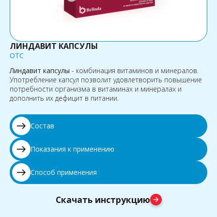
ЛИНДАВИТ КАПСУЛЫ
OTC
Линдавит капсулы
- комбинация витаминов и минералов.
Употребление капсул позволит удовлетворить повышение
потребности организма в витаминах и минералах и
дополнить их дефицит в питании.
east
Состав
east
Показания к применению
east
Способ применения
Скачать инструкцию
arrow_forward