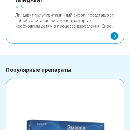
ЛИНДАВИТ
OTC
Линдавит мультивитаминный сироп, представляет
собой сочетание витаминов, которые
необходимы детям в процессе взросления. Сироп
содержит все витамины, необходимые организму,
arrow_forward
а также те, которые ему не хватает в процессе
питания.
Популярные препараты