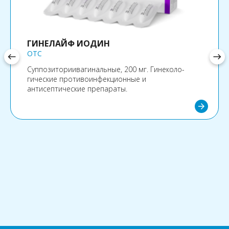
ГИНЕЛАЙФ ИОДИН
OTC
west
east
Суппозиториивагинальные, 200 мг. Гинеколо­
гические противоинфекционные и
антисептические препараты.
arrow_forward