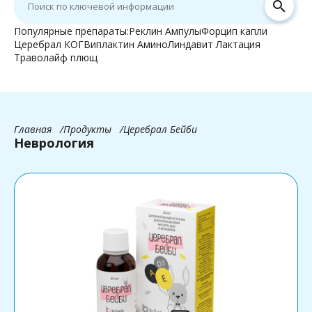
search
Популярные препараты:
Реклин Ампулы
Форцип капли
Церебрал КОГ
Виплактин Амино
Линдавит Лактация
Траволайф плющ
Главная
Продукты
Церебрал Бейби
Неврология