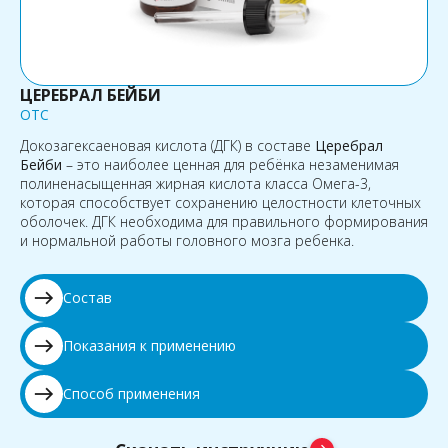
ЦЕРЕБРАЛ БЕЙБИ
OTC
Докозагексаеновая кислота (ДГК) в составе
Церебрал
Бейби
– это наиболее ценная для ребёнка незаменимая
полиненасыщенная жирная кислота класса Омега-3,
которая способствует сохранению целостности клеточных
оболочек. ДГК необходима для правильного формирования
и нормальной работы головного мозга ребенка.
east
Состав
east
Показания к применению
east
Способ применения