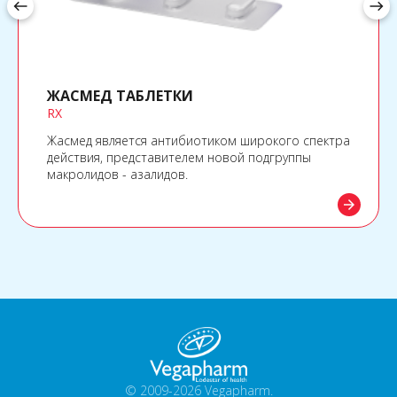
west
east
ЖАСМЕД ТАБЛЕТКИ
RX
Жасмед является антибиотиком широкого спектра
действия, представителем новой подгруппы
макролидов - азалидов.
arrow_forward
© 2009-2026 Vegapharm.