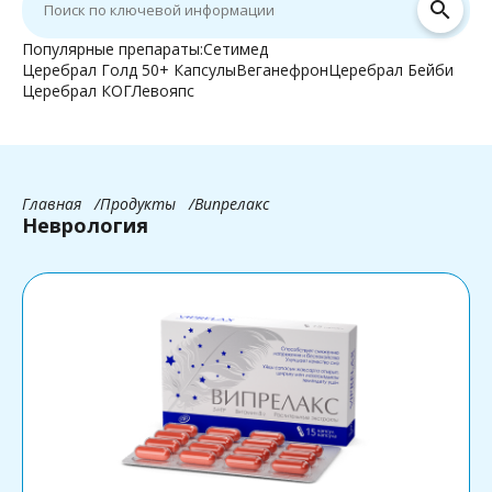
search
Популярные препараты:
Сетимед
Церебрал Голд 50+ Капсулы
Веганефрон
Церебрал Бейби
Церебрал КОГ
Левояпс
Главная
Продукты
Випрелакс
Неврология