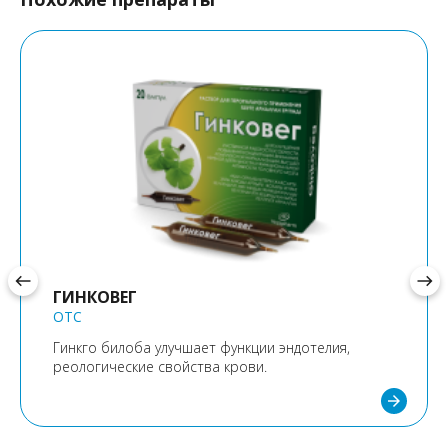
west
east
ГИНКОВЕГ
OTC
Гинкго билоба улучшает функции эндотелия,
реологические свойства крови.
arrow_forward