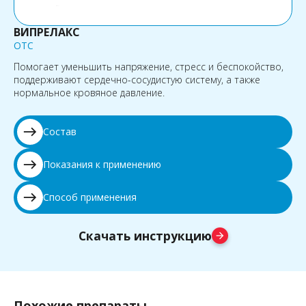
ВИПРЕЛАКС
OTC
Помогает уменьшить напряжение, стресс и беспокойство,
поддерживают сердечно-сосудистую систему, а также
нормальное кровяное давление.
east
Состав
east
Показания к применению
east
Способ применения
Скачать инструкцию
arrow_forward
Похожие препараты