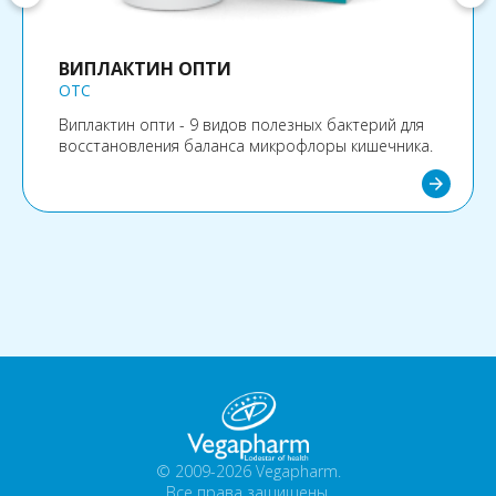
ВИПЛАКТИН ОПТИ
OTC
Виплактин опти - 9 видов полезных бактерий для
восстановления баланса микрофлоры кишечника.
arrow_forward
© 2009-2026 Vegapharm.
Все права защищены.