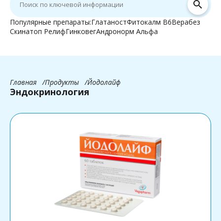
search
Популярные препараты:
Глатаност
Фитокалм В6
Верабез
Скинатоп Релиф
Гинковег
Андронорм Альфа
Главная
Продукты
Йодолайф
Эндокринология