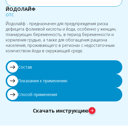
ЙОДОЛАЙФ
OTC
Йодолайф - предназначен для предупреждения риска
дефицита фолиевой кислоты и йода, особенно у женщин,
планирующих беременность, в период беременности и
кормления грудью, а также для обогащения рациона
населения, проживающего в регионах с недостаточным
количеством йода в окружающей среде.
east
Состав
east
Показания к применению
east
Способ применения
Скачать инструкцию
arrow_forward