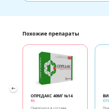
Похожие препараты
west
ОПРЕДАКС 40МГ №14
ВИ
RX
OT
Омепразол в составе
При