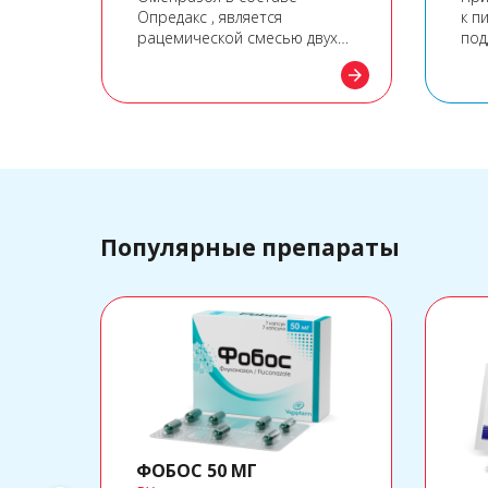
Опредакс , является
к п
м
рацемической смесью двух
под
еток
энантиомеров, он уменьшает
мик
arrow_forward
arrow_forward
ака
секрецию желудочного сока
нор
ктов
через направленный
пре
механизм действия.
дис
ации
Популярные препараты
ФОБОС 50 МГ