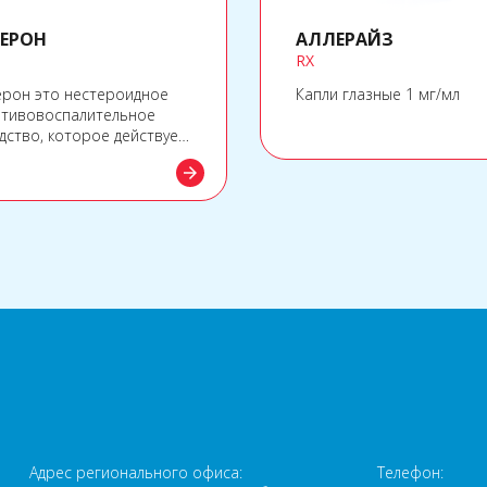
ЕРОН
АЛЛЕРАЙЗ
RX
рон это нестероидное
Капли глазные 1 мг/мл
тивовоспалительное
дство, которое действует
 ингибитор фермента
arrow_forward
теза простагландинов
лооксигеназы. Эмерон
яется
тивовоспалительным,
зболивающим и
ропонижающим
дством.
а
Адрес регионального офиса:
Телефон: