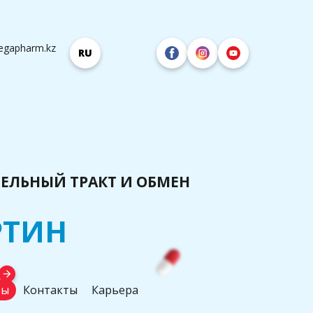
egapharm.kz
RU
ЕЛЬНЫЙ ТРАКТ И ОБМЕН
РТИН
arrow_forward
ты
Контакты
Карьера