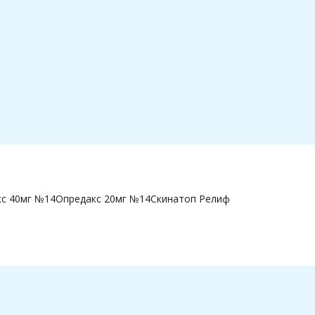
с 40мг №14
Опредакс 20мг №14
Скинатоп Релиф