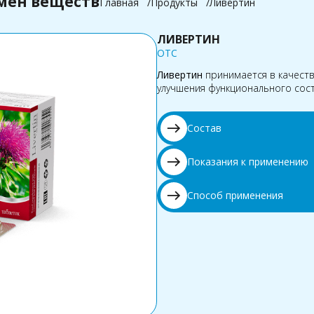
мен веществ
Главная
Продукты
Ливертин
ЛИВЕРТИН
OTC
Ливертин
принимается в качеств
улучшения функционального сост
east
Состав
east
Показания к применению
east
Способ применения