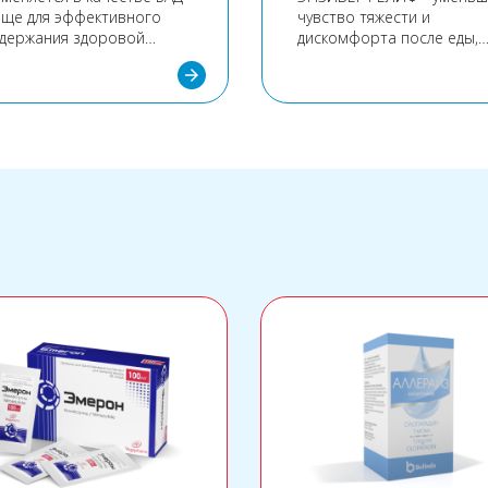
ище для эффективного
чувство тяжести и
держания здоровой
дискомфорта после еды,
рофлоры кишечника,
снижает газообразовани
arrow_forward
мального пищеварения и
кишечнике.
дупреждения развития
бактериоза.