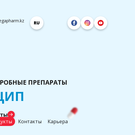
egapharm.kz
RU
РОБНЫЕ ПРЕПАРАТЫ
ЦИП
аты
arrow_forward
укты
Контакты
Карьера