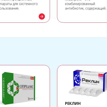
параты для системного
комбинированный
ользования.
антибиотик, содержащий
амоксициллин и
arrow_forward
клавулановую кислоту, с
широким спектром
бактерицидного действия
устойчивый к бета-
лактамазе.
РЕКЛИН