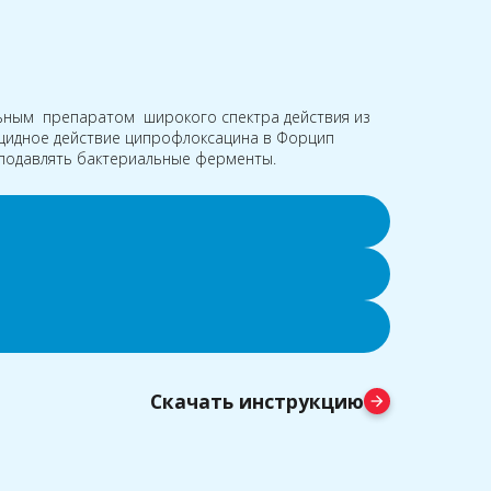
льным препаратом широкого спектра действия из
цидное действие ципрофлоксацина в Форцип
подавлять бактериальные ферменты.
Скачать инструкцию
arrow_forward