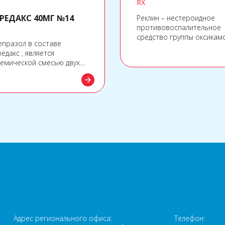
RX
РЕДАКС 40МГ №14
Реклин – нестероидное
противовоспалительное
средство группы оксикам
празол в составе
оказывающее
едакс , является
противовоспалительное,
емической смесью двух
болеутоляющее и
нтиомеров, он уменьшает
жаропонижающее действи
arrow_forward
рецию желудочного сока
ез направленный
анизм действия.
а
Адрес регионального офиса:
Телефон: