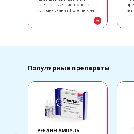
препарат для системного
пре
использования. Порошок для
исп
приготовления раствора для
arrow_forward
arrow_forward
инъекций или инфузий, 1000
мг
Популярные препараты
РЕКЛИН АМПУЛЫ