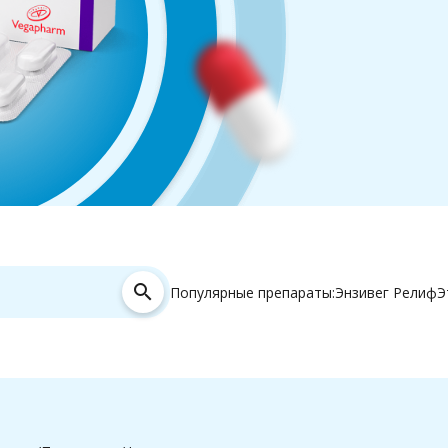
search
Популярные препараты:
Энзивег Релиф
Э