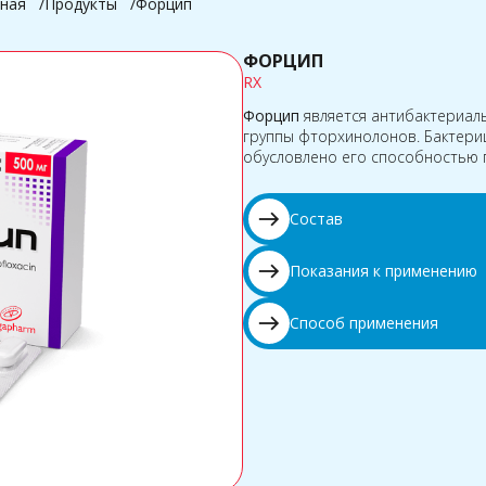
ная
Продукты
Форцип
ФОРЦИП
RX
Форцип
является антибактериа
группы фторхинолонов. Бактери
обусловлено его способностью 
east
Состав
east
Показания к применению
east
Способ применения