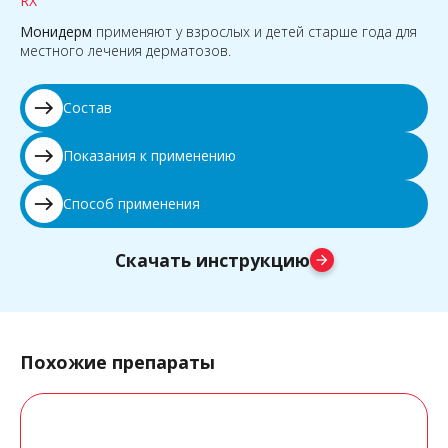
RX
Монидерм
применяют у взрослых и детей старше года для
местного лечения дерматозов.
east
Состав
east
Показания к применению
east
Способ применения
Скачать инструкцию
arrow_forward
Похожие препараты