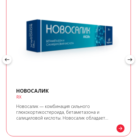
west
east
НОВОСАЛИК
RX
Новосалик — комбинация сильного
глюкокортикостероида, бетаметазона и
салициловой кислоты. Новосалик обладает
противовоспалительным, противозудным,
arrow_forward
антипролиферативным, кератолитическим и
противомикробным действиями.