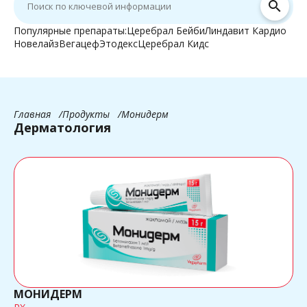
search
Популярные препараты:
Церебрал Бейби
Линдавит Кардио
Новелайз
Вегацеф
Этодекс
Церебрал Кидс
Главная
Продукты
Монидерм
Дерматология
МОНИДЕРМ