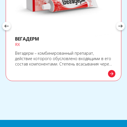
west
east
ВЕГАДЕРМ
RX
Вегадерм – комбинированный препарат,
действие которого обусловлено входящими в его
состав компонентами. Степень всасывания через
кожу определяется качеством и составом
arrow_forward
вспомогательных веществ, целостностью
эпидермиса и наличием окклюзионной повязки.