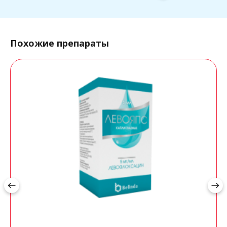
Похожие препараты
west
east