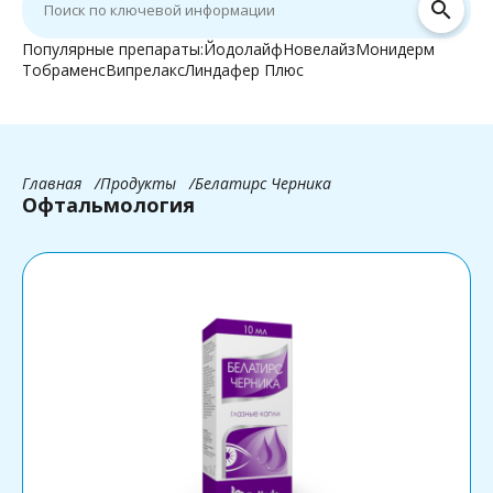
search
Популярные препараты:
Йодолайф
Новелайз
Монидерм
Тобраменс
Випрелакс
Линдафер Плюс
Главная
Продукты
Белатирс Черника
Офтальмология