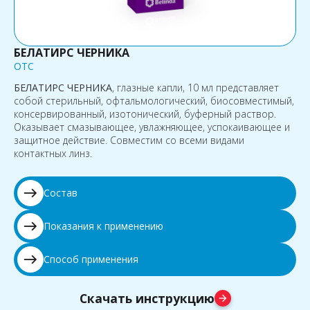
БЕЛАТИРС ЧЕРНИКА
OTC
БЕЛАТИРС ЧЕРНИКА
, глазные капли, 10 мл представляет
собой стерильный, офтальмологический, биосовместимый,
консервированный, изотонический, буферный раствор.
Оказывает смазывающее, увлажняющее, успокаивающее и
защитное действие. Совместим со всеми видами
контактных линз.
east
Состав
east
Показания к применению
east
Способ применения
Скачать инструкцию
arrow_forward