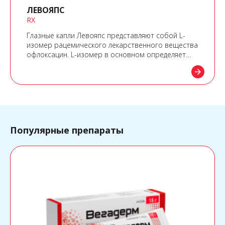
ЛЕВОЯПС
RX
Глазные капли Левояпс представляют собой L-
изомер рацемического лекарственного вещества
офлоксацин. L-изомер в основном определяет
антибактериальную активность офлоксацина.
arrow_forward
Популярные препараты