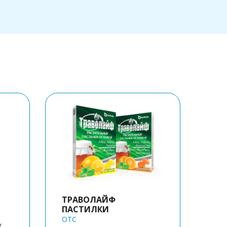
ТРАВОЛАЙФ
ТР
ПАСТИЛКИ
OTC
OTC
,
Для