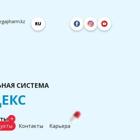
egapharm.kz
RU
НАЯ СИСТЕМА
ЕКС
аты
arrow_forward
укты
Контакты
Карьера