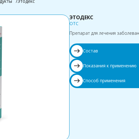
дукты
Этодекс
ЭТОДЕКС
OTC
Препарат для лечения заболеван
east
Состав
east
Показания к применению
east
Способ применения