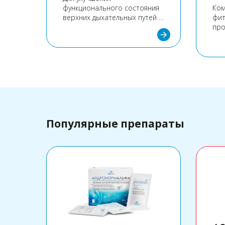
функционального состояния
Ко
 при
верхних дыхательных путей и
фит
горла.
про
arrow_forward
отх
arrow_forward
Эфф
обу
вхо
ком
Популярные препараты