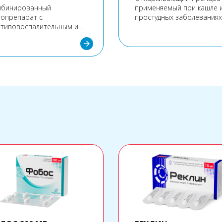
мбинированный
применяемый при кашле 
опрепарат с
простудных заболеваниях
тивовоспалительным и
аркивающим действием.
arrow_forward
екты препарата
словлены свойствами
дящих в его состав
понентов.