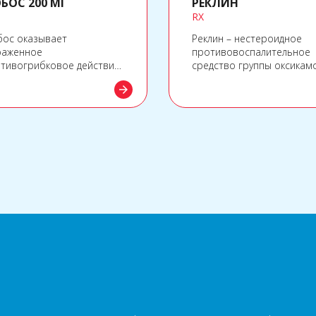
БОС 200 МГ
РЕКЛИН
RX
ос оказывает
Реклин – нестероидное
аженное
противовоспалительное
тивогрибковое действие,
средство группы оксикам
цифически подавляя
оказывающее
arrow_forward
тез грибковых стеринов.
противовоспалительное,
болеутоляющее и
жаропонижающее действи
а