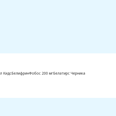
л Кидс
Белифрин
Фобос 200 мг
Белатирс Черника