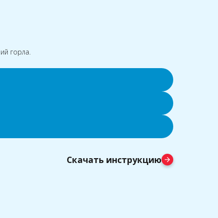
ий горла.
Скачать инструкцию
arrow_forward