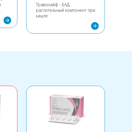
и
Траволайф - БАД,
фун
.
растительный компонент при
вер
кашле.
горл
arrow_forward
arrow_forward