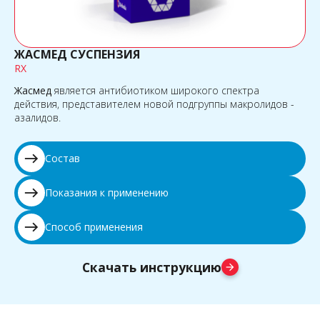
ЖАСМЕД СУСПЕНЗИЯ
RX
Жасмед
является антибиотиком широкого спектра
действия, представителем новой подгруппы макролидов -
азалидов.
east
Состав
east
Показания к применению
east
Способ применения
Скачать инструкцию
arrow_forward