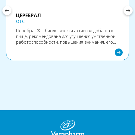
west
east
ЦЕРЕБРАЛ
OTC
Церебрал® – биологически активная добавка к
пище, рекомендована для улучшения умственной
работоспособности, повышения внимания, его
концентрации, для комплексной нормализации
arrow_forward
высшей нервной деятельности и функциональной
активности головного мозга.