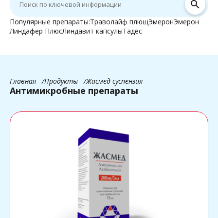
search
Популярные препараты:
Траволайф плющ
Эмерон
Эмерон
Линдафер Плюс
Линдавит капсулы
Тадес
Главная
Продукты
Жасмед суспензия
Антимикробные препараты