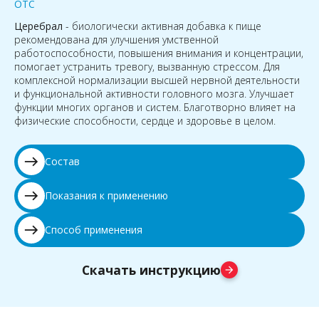
OTC
Церебрал
- биологически активная добавка к пище
рекомендована для улучшения умственной
работоспособности, повышения внимания и концентрации,
помогает устранить тревогу, вызванную стрессом. Для
комплексной нормализации высшей нервной деятельности
и функциональной активности головного мозга. Улучшает
функции многих органов и систем. Благотворно влияет на
физические способности, сердце и здоровье в целом.
east
Состав
east
Показания к применению
east
Способ применения
Скачать инструкцию
arrow_forward