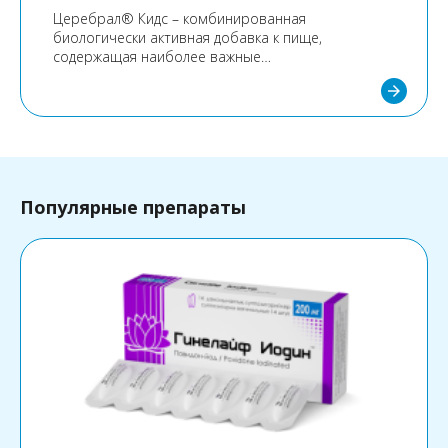
Церебрал® Кидс – комбинированная
биологически активная добавка к пище,
содержащая наиболее важные
полиненасыщенные жирные кислоты Омега 3, а
arrow_forward
также масло лимона и витамин Е. Рекомендован в
качестве общеоздоравливающего и
укрепляющего воздействия на организм ребенка.
Популярные препараты