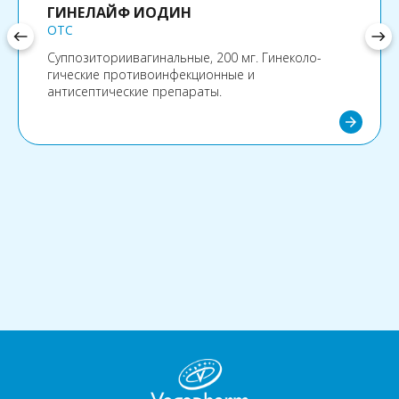
ГИНЕЛАЙФ ИОДИН
OTC
west
east
Суппозиториивагинальные, 200 мг. Гинеколо­
гические противоинфекционные и
антисептические препараты.
arrow_forward