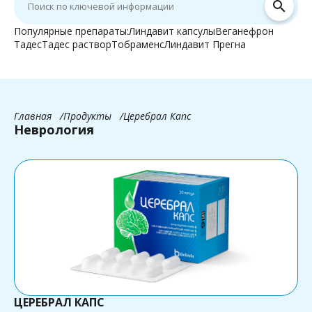
search
Популярные препараты:
Линдавит капсулы
Веганефрон
Тадес
Тадес раствор
Тобраменс
Линдавит Прегна
Главная
Продукты
Церебрал Капс
Неврология
ЦЕРЕБРАЛ КАПС