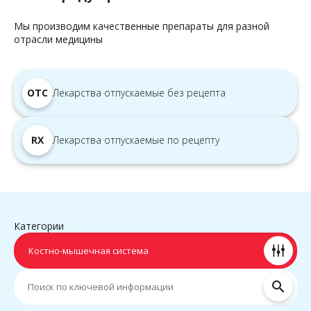
Мы производим качественные препараты для разной
отрасли медицины
OTC
Лекарства отпускаемые без рецепта
RX
Лекарства отпускаемые по рецепту
Категории
Костно-мышечная система
search