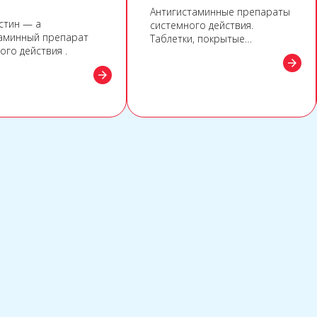
Антигистаминные препараты
стин — а
системного действия.
аминный препарат
Таблетки, покрытые
ого действия .
пленочной оболочкой, 5 мг
arrow_forward
arrow_forward