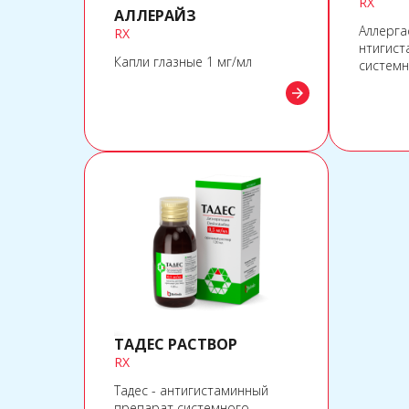
RX
АЛЛЕРАЙЗ
Аллерга
RX
нтигист
Капли глазные 1 мг/мл
системн
arrow_forward
ТАДЕС РАСТВОР
RX
Тадес - антигистаминный
препарат системного