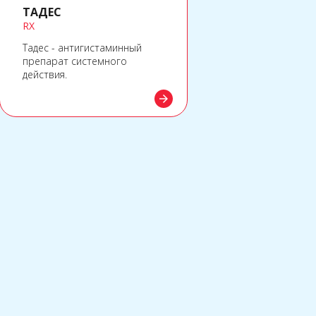
ТАДЕС
RX
Тадес - антигистаминный
препарат системного
действия.
arrow_forward