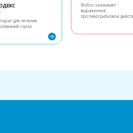
Фобос оказывает
ОДЕКС
выраженное
C
противогрибковое действ
парат для лечения
специфически подавляя
олеваний горла.
синтез грибковых стерин
arrow_forward
а