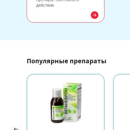
действия.
arrow_forward
Популярные препараты
west