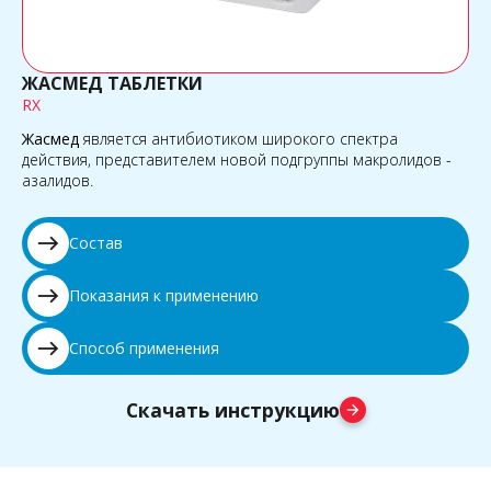
ЖАСМЕД ТАБЛЕТКИ
RX
Жасмед
является антибиотиком широкого спектра
действия, представителем новой подгруппы макролидов -
азалидов.
east
Состав
east
Показания к применению
east
Способ применения
Скачать инструкцию
arrow_forward