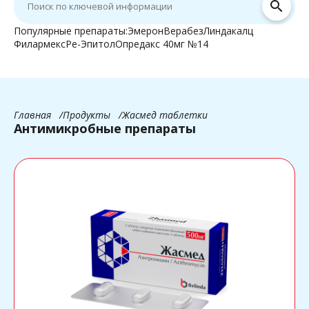
search
Популярные препараты:
Эмерон
Верабез
Линдакалц
Филармекс
Ре-Эпитол
Опредакс 40мг №14
Главная
Продукты
Жасмед таблетки
Антимикробные препараты