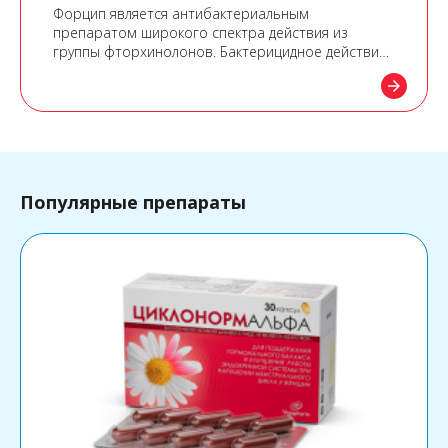
Форцип является антибактериальным
препаратом широкого спектра действия из
группы фторхинолонов. Бактерицидное действие
ципрофлоксацина в Форцип обусловлено его
arrow_forward
способностью подавлять бактериальные
ферменты.
Популярные препараты