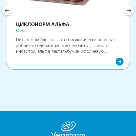
west
east
ЦИКЛОНОРМ АЛЬФА
OTC
Циклонорм Альфа — это биологически активная
добавка, содержащая мио-инозитол, D-хиро-
инозитол, альфа-лактальбумин ифолиевую
кислоту. Эти компоненты способствуют
arrow_forward
улучшению работы различных систем организма,
включая репродуктивную, эндокринную и
иммунную.