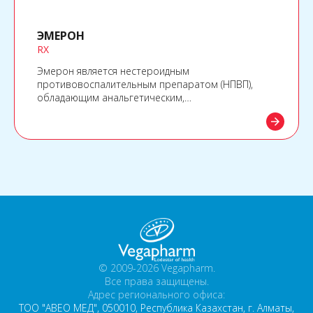
ЭМЕРОН
RX
Эмерон является нестероидным
противовоспалительным препаратом (НПВП),
обладающим анальгетическим,
противовоспалительным действием.
arrow_forward
© 2009-2026 Vegapharm.
Все права защищены.
Адрес регионального офиса:
ТОО "АВЕО МЕД", 050010, Республика Казахстан, г. Алматы,