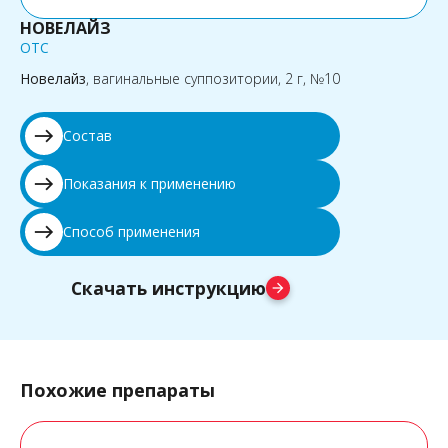
НОВЕЛАЙЗ
OTC
Новелайз
, вагинальные суппозитории, 2 г, №10
east
Состав
east
Показания к применению
east
Способ применения
Скачать инструкцию
arrow_forward
Похожие препараты