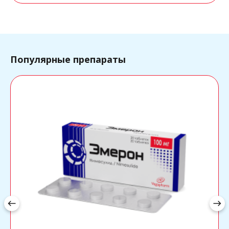
Популярные препараты
west
east