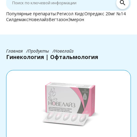
search
Популярные препараты:
Регисол Кидс
Опредакс 20мг №14
Силдемакс
Новелайз
Вегтазон
Эмерон
Главная
Продукты
Новелайз
Гинекология | Офтальмология