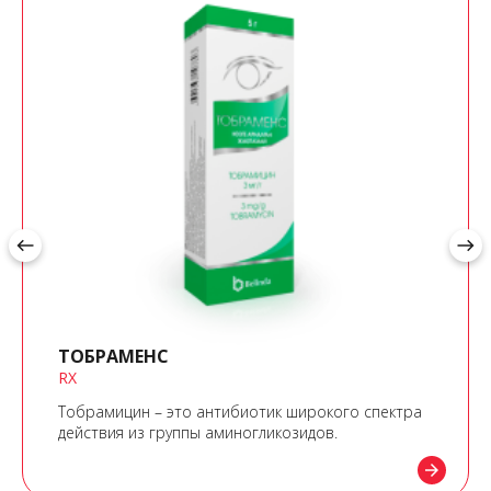
west
east
ТОБРАМЕНС
RX
Тобрамицин – это антибиотик широкого спектра
действия из группы аминогликозидов.
arrow_forward