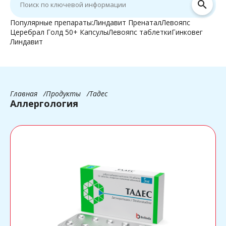
search
Популярные препараты:
Линдавит Пренатал
Левояпс
Церебрал Голд 50+ Капсулы
Левояпс таблетки
Гинковег
Линдавит
Главная
Продукты
Тадес
Аллергология