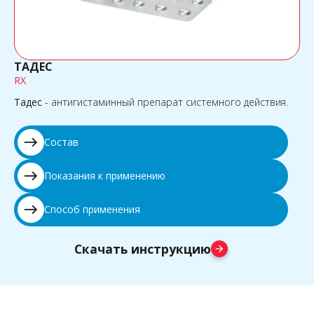
ТАДЕС
RX
Тадес
- антигистаминный препарат системного действия.
east
Состав
east
Показания к применению
east
Способ применения
Скачать инструкцию
arrow_forward