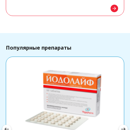
arrow_forward
Популярные препараты
west
east