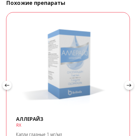
Похожие препараты
west
east
АЛЛЕРАЙЗ
RX
Капли глазные 1 мг/мл