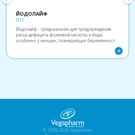
ЙОДОЛАЙФ
OTC
Йодолайф - предназначен для предупреждения
риска дефицита фолиевой кислоты и йода,
особенно у женщин, планирующих беременность,
в период беременности и кормления грудью, а
arrow_forward
также для обогащения рациона населения,
проживающего в регионах с недостаточным
количеством йода в окружающей среде.
© 2009-2026 Vegapharm.