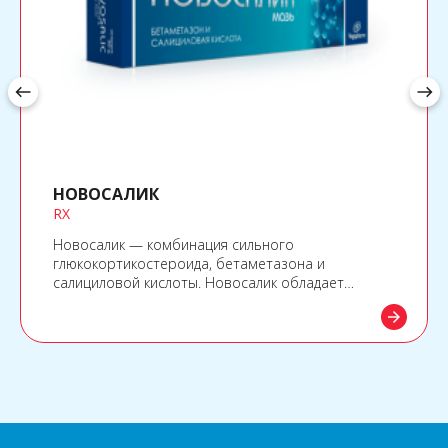
west
east
НОВОСАЛИК
RX
Новосалик — комбинация сильного
глюкокортикостероида, бетаметазона и
салициловой кислоты. Новосалик обладает
противовоспалительным, противозудным,
arrow_forward
антипролиферативным, кератолитическим и
противомикробным действиями.