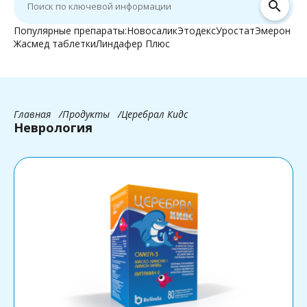
search
Популярные препараты:
Новосалик
Этодекс
Уростат
Эмерон
Жасмед таблетки
Линдафер Плюс
Главная
Продукты
Церебрал Кидс
Неврология