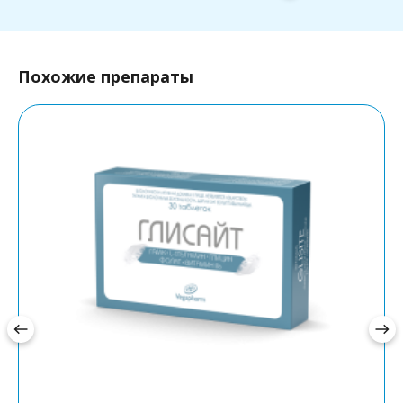
Похожие препараты
west
east