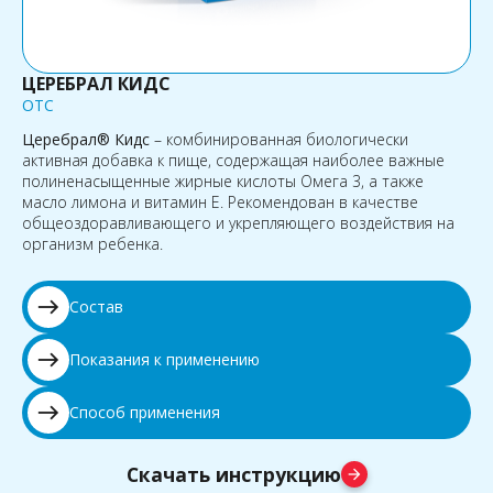
ЦЕРЕБРАЛ КИДС
OTC
Церебрал® Кидс
– комбинированная биологически
активная добавка к пище, содержащая наиболее важные
полиненасыщенные жирные кислоты Омега 3, а также
масло лимона и витамин Е. Рекомендован в качестве
общеоздоравливающего и укрепляющего воздействия на
организм ребенка.
east
Состав
east
Показания к применению
east
Способ применения
Скачать инструкцию
arrow_forward