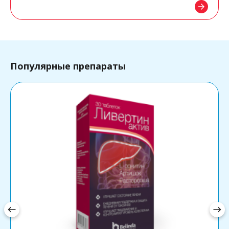
arrow_forward
Популярные препараты
west
east