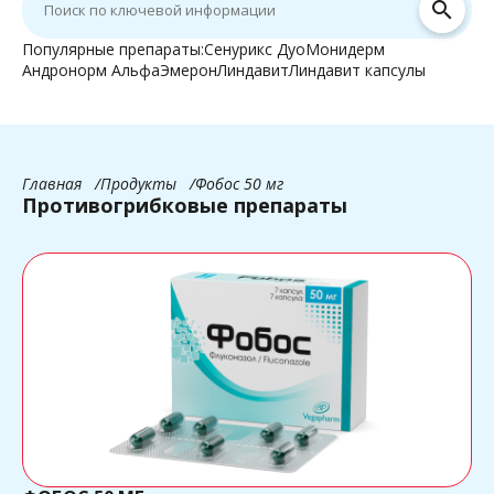
search
Популярные препараты:
Сенурикс Дуо
Монидерм
Андронорм Альфа
Эмерон
Линдавит
Линдавит капсулы
Главная
Продукты
Фобос 50 мг
Противогрибковые препараты