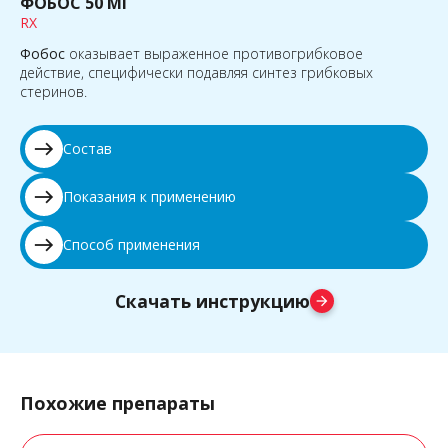
ФОБОС 50 МГ
RX
Фобос
оказывает выраженное противогрибковое
действие, специфически подавляя синтез грибковых
стеринов.
east
Состав
east
Показания к применению
east
Способ применения
Скачать инструкцию
arrow_forward
Похожие препараты