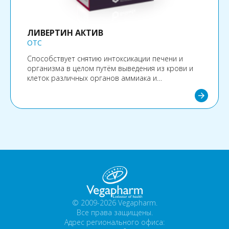
ЛИВЕРТИН АКТИВ
OTC
Способствует снятию интоксикации печени и
организма в целом путём выведения из крови и
клеток различных органов аммиака и
азотсодержащих продуктов обмена белков.
arrow_forward
Способствует нормализации и улучшению
белкового обмена в организме.
© 2009-2026 Vegapharm.
Все права защищены.
Адрес регионального офиса: