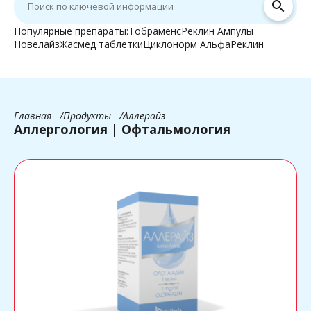
search
Популярные препараты:
Тобраменс
Реклин Ампулы
Новелайз
Жасмед таблетки
Циклонорм Альфа
Реклин
Главная
Продукты
Аллерайз
Аллергология | Офтальмология