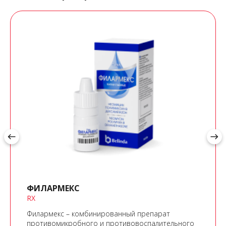
west
east
ФИЛАРМЕКС
RX
Филармекс – комбинированный препарат
противомикробного и противовоспалительного