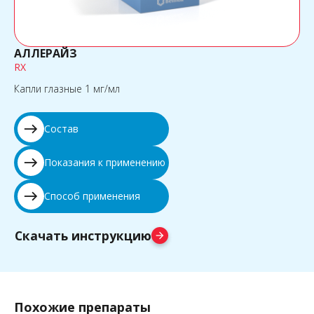
АЛЛЕРАЙЗ
RX
Капли глазные 1 мг/мл
east
Состав
east
Показания к применению
east
Способ применения
Скачать инструкцию
arrow_forward
Похожие препараты