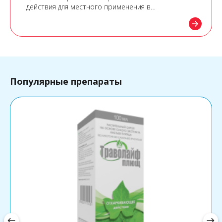
действия для местного применения в
офтальмологии.
arrow_forward
Популярные препараты
west
east