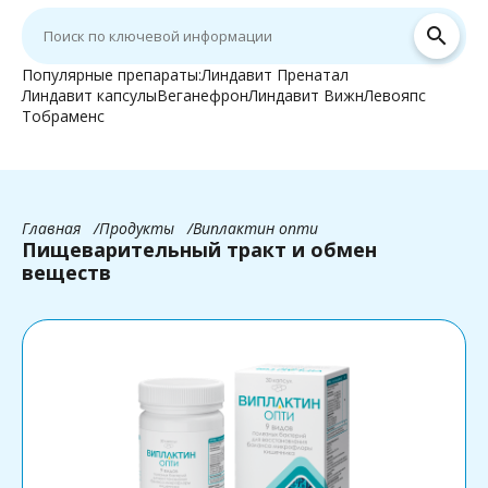
search
Популярные препараты:
Линдавит Пренатал
Линдавит капсулы
Веганефрон
Линдавит Вижн
Левояпс
Тобраменс
Главная
Продукты
Виплактин опти
Пищеварительный тракт и обмен
веществ