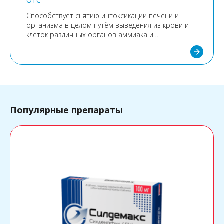
OTC
Способствует снятию интоксикации печени и
организма в целом путём выведения из крови и
клеток различных органов аммиака и
азотсодержащих продуктов обмена белков.
arrow_forward
Способствует нормализации и улучшению
белкового обмена в организме.
Популярные препараты