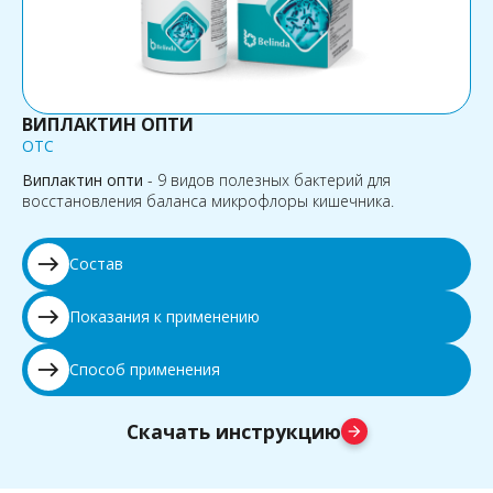
ВИПЛАКТИН ОПТИ
OTC
Виплактин опти
- 9 видов полезных бактерий для
восстановления баланса микрофлоры кишечника.
east
Состав
east
Показания к применению
east
Способ применения
Скачать инструкцию
arrow_forward