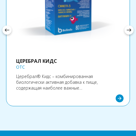
west
east
ЦЕРЕБРАЛ КИДС
OTC
Церебрал® Кидс – комбинированная
биологически активная добавка к пище,
содержащая наиболее важные
полиненасыщенные жирные кислоты Омега 3, а
arrow_forward
также масло лимона и витамин Е. Рекомендован в
качестве общеоздоравливающего и
укрепляющего воздействия на организм ребенка.