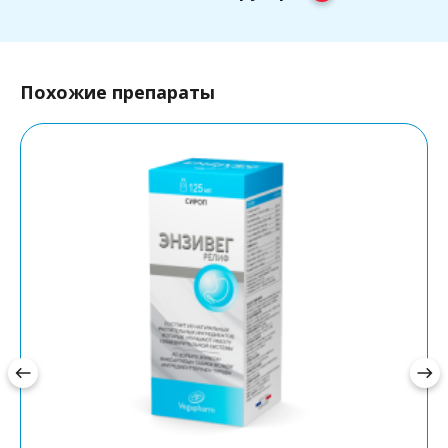
Похожие препараты
west
east