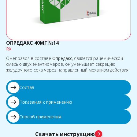
ОПРЕДАКС 40МГ №14
RX
Омепразол в составе
Опредакс
, является рацемической
смесью двух энантиомеров, он уменьшает секрецию
желудочного сока через направленный механизм действия.
east
Состав
east
Показания к применению
east
Способ применения
Скачать инструкцию
arrow_forward