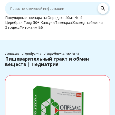
search
Популярные препараты:
Опредакс 40мг №14
Церебрал Голд 50+ Капсулы
Тамекраз
Жасмед таблетки
Этодекс
Фитокалм В6
Главная
Продукты
Опредакс 40мг №14
Пищеварительный тракт и обмен
веществ | Педиатрия