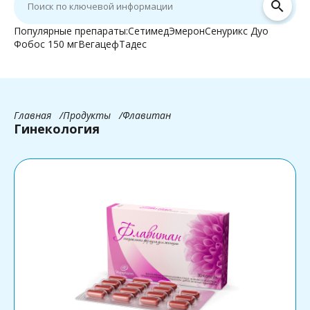
search
Популярные препараты:
Сетимед
Эмерон
Сенурикс Дуо
Фобос 150 мг
Вегацеф
Тадес
Главная
Продукты
Флавитан
Гинекология