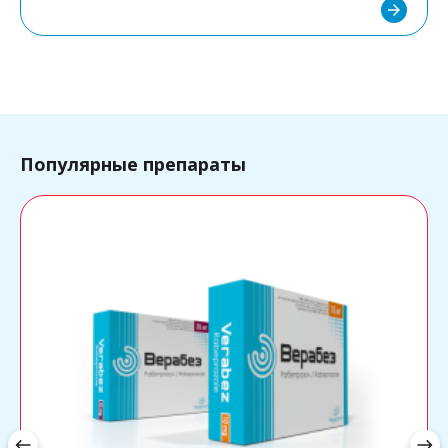
arrow_forward
Популярные препараты
west
east