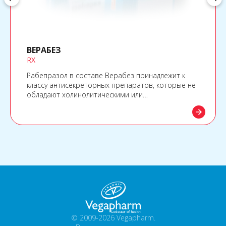
ВЕРАБЕЗ
RX
Рабепразол в составе Верабез принадлежит к
классу антисекреторных препаратов, которые не
обладают холинолитическими или
антигистаминными свойствами, а подавляют
arrow_forward
желудочную секрецию путем ингибирования
фермента протонной помпы.
© 2009-2026 Vegapharm.