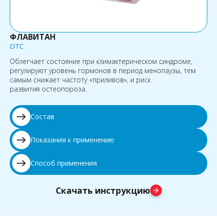
ФЛАВИТАН
OTC
Облегчает состояние при климактерическом синдроме,
регулируют уровень гормонов в период менопаузы, тем
самым снижает частоту «приливов», и риск
развития остеопороза.
east
Состав
east
Показания к применению
east
Способ применения
Скачать инструкцию
arrow_forward