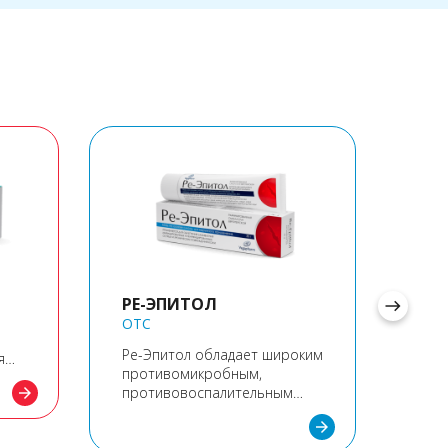
РЕ-ЭПИТОЛ
east
OTC
ВЕ
Ре-Эпитол обладает широким
RX
я
противомикробным,
Вегт
противовоспалительным
arrow_forward
леч
действием и улучшает
arrow_forward
заживление ран и