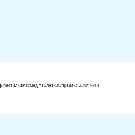
ф пастилки
Жасмед таблетки
Опредакс 20мг №14