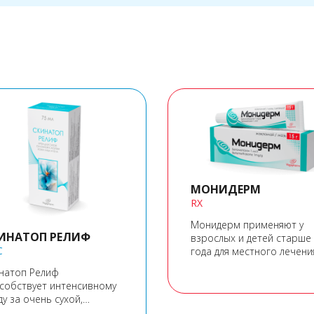
МОНИДЕРМ
RX
Монидерм применяют у
ИНАТОП РЕЛИФ
взрослых и детей старше
C
года для местного лечени
дерматозов.
натоп Релиф
собствует интенсивному
ду за очень сухой,
ствительной и