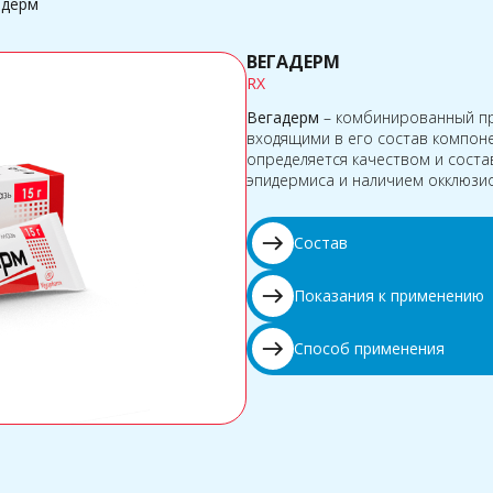
адерм
ВЕГАДЕРМ
RX
Вегадерм
– комбинированный пр
входящими в его состав компоне
определяется качеством и сост
эпидермиса и наличием окклюзио
east
Состав
east
Показания к применению
east
Способ применения