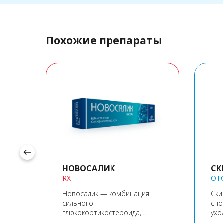
Похожие препараты
west
НОВОСАЛИК
СК
RX
OT
Новосалик — комбинация
Ски
и.
сильного
спо
глюкокортикостероида,
ухо
arrow_forward
бетаметазона и салициловой
чув