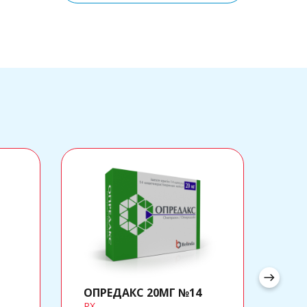
регенерацию тканей.
east
ОПРЕДАКС 20МГ №14
ФИ
RX
OTC