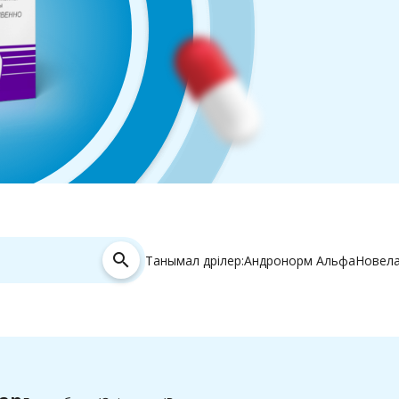
search
Танымал дәрілер:
Андронорм Альфа
Новел