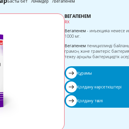
ар
Басты бет
Өнімдер
Вегапенем
ВЕГАПЕНЕМ
RX
Вегапенем
- инъекцияға немесе ин
1000 мг.
Вегапенем
пенициллинді байлан
грамоң және грамтеріс бактери
тежеу арқылы бактерицидтік әсер
east
Құрамы
east
Қолдану көрсеткіштері
east
Қолдану тәсілі