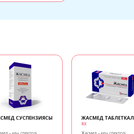
СМЕД СУСПЕНЗИЯСЫ
ЖАСМЕД ТАБЛЕТКАЛ
RX
мед – кең спектрлі
Жасмед – кең спектрлі