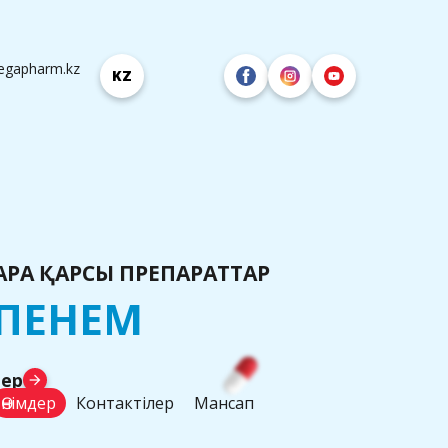
:
egapharm.kz
KZ
РҒА ҚАРСЫ ПРЕПАРАТТАР
АПЕНЕМ
лер
arrow_forward
Өнімдер
Контактілер
Мансап