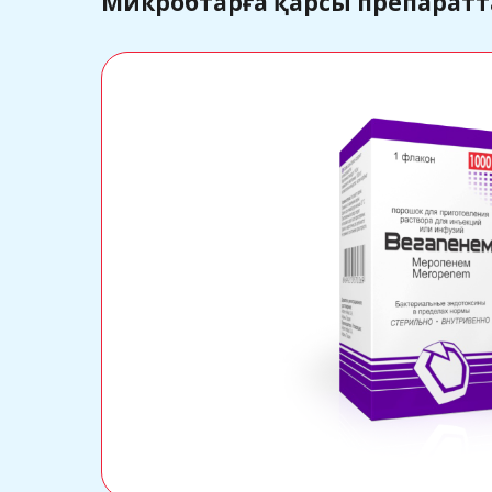
Микробтарға қарсы препаратт