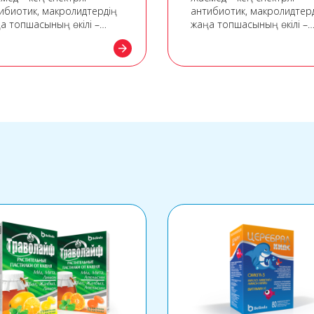
ибиотик, макролидтердің
антибиотик, макролидтер
а топшасының өкілі –
жаңа топшасының өкілі –
лидтер.
азалидтер.
arrow_forward