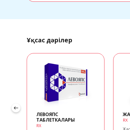
Ұқсас дәрілер
west
ЛЕВОЯПС
ЖА
ТАБЛЕТКАЛАРЫ
RX
RX
Жас