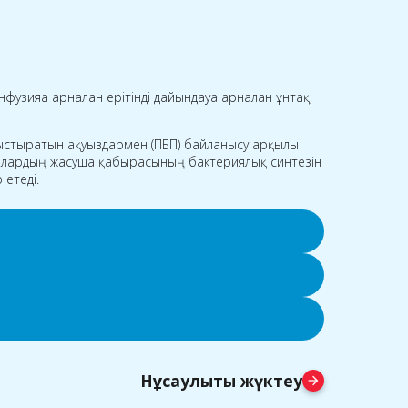
фузияға арналған ерітінді дайындауға арналған ұнтақ,
ыстыратын ақуыздармен (ПБП) байланысу арқылы
ялардың жасуша қабырғасының бактериялық синтезін
 етеді.
Нұсқаулықты жүктеу
arrow_forward