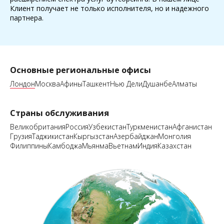
Клиент получает не только исполнителя, но и надежного
партнера.
Основные региональные офисы
Лондон
Москва
Афины
Ташкент
Нью Дели
Душанбе
Алматы
Страны обслуживания
Великобритания
Россия
Узбекистан
Туркменистан
Афганистан
Грузия
Таджикистан
Кыргызстан
Азербайджан
Монголия
Филиппины
Камбоджа
Мьянма
Вьетнам
Индия
Казахстан