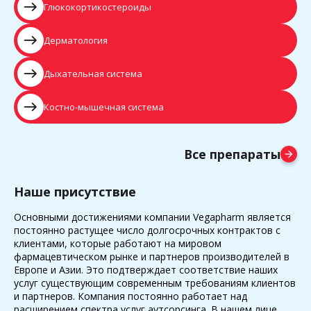
east
Глюкокортикостероиды
east
Дерматология
east
Дыхательная система
east
Костно-мышечная система
Все препараты
arrow_forward
Наше присутствие
Основными достижениями компании Vegapharm является
постоянно растущее число долгосрочных контрактов с
клиентами, которые работают на мировом
фармацевтическом рынке и партнеров производителей в
Европе и Азии. Это подтверждает соответствие наших
услуг существующим современным требованиям клиентов
и партнеров. Компания постоянно работает над
расширением спектра услуг аутсорсинга. В нашем лице