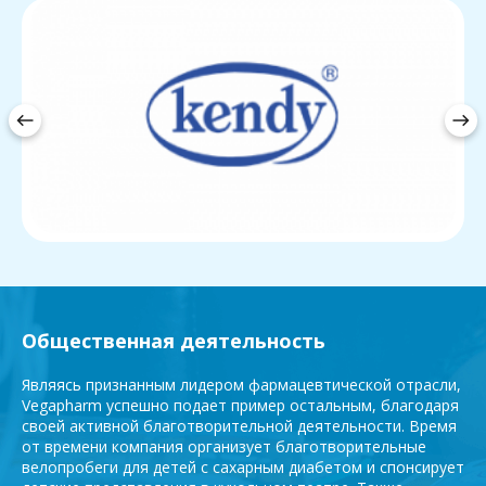
west
east
Общественная деятельность
Являясь признанным лидером фармацевтической отрасли,
Vegapharm успешно подает пример остальным, благодаря
своей активной благотворительной деятельности. Время
от времени компания организует благотворительные
велопробеги для детей с сахарным диабетом и спонсирует