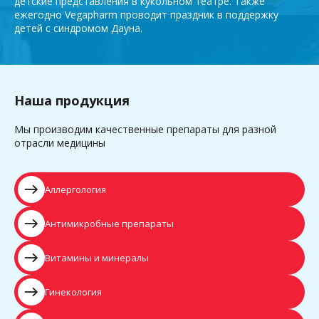
детские представления в кукольном театре. Также
ежегодно Vegapharm проводит праздник в поддержку
детей с синдромом Дауна.
Наша продукция
Мы производим качественные препараты для разной
отрасли медицины
east
Аллергология
east
Антимикробные препараты
east
Витамины и минералы
east
Гинекология